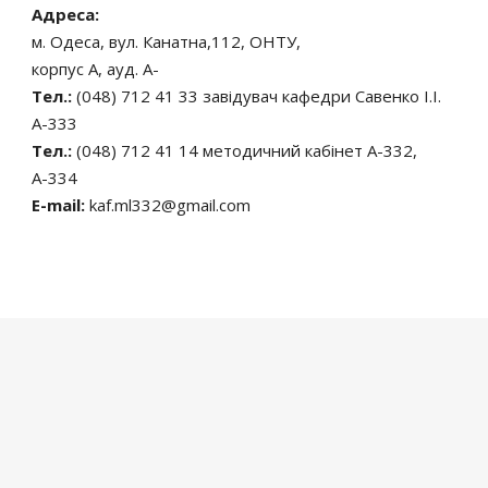
Адреса:
м. Одеса, вул. Канатна,112, ОНТУ,
корпус А, ауд. А-
Тел.:
(048) 712 41 33 завідувач кафедри Савенко І.І.
А-333
Тел.:
(048) 712 41 14 методичний кабінет А-332,
А-334
E-mail:
kaf.ml332@gmail.com