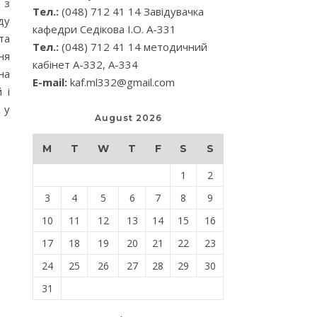
 з
Тел.:
(048) 712 41 14 Завідувачка
ду
кафедри Седікова І.О. А-331
та
Тел.:
(048) 712 41 14 методичний
ня
кабінет А-332, А-334
на
E-mail:
kaf.ml332@gmail.com
 і
 у
August 2026
M
T
W
T
F
S
S
1
2
3
4
5
6
7
8
9
10
11
12
13
14
15
16
17
18
19
20
21
22
23
24
25
26
27
28
29
30
31