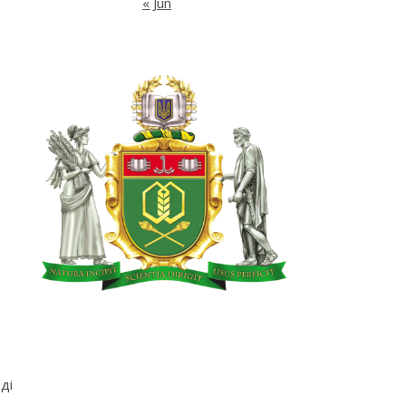
« Jun
ді