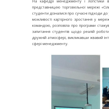
На кафедрі менеджменту і логістики в
представницею торговельної мережі «Сіль
студенти дізналися про сучасні підходи до
можливості кар’єрного зростання у мереж
командою, розповіла про програми стажув
запитання студентів щодо реалій роботи у
дружній атмосфері, викликавши жвавий інт
сфері менеджменту.