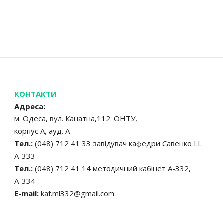
КОНТАКТИ
Адреса:
м. Одеса, вул. Канатна,112, ОНТУ,
корпус А, ауд. А-
Тел.:
(048) 712 41 33 завідувач кафедри Савенко І.І.
А-333
Тел.:
(048) 712 41 14 методичний кабінет А-332,
А-334
E-mail:
kaf.ml332@gmail.com