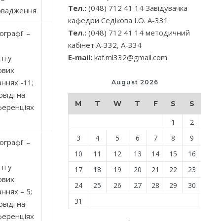
Тел.:
(048) 712 41 14 Завідувачка
овадження
кафедри Седікова І.О. А-331
Тел.:
(048) 712 41 14 методичний
графії –
кабінет А-332, А-334
E-mail:
kaf.ml332@gmail.com
ті у
ових
ннях -11;
August 2026
віді на
M
T
W
T
F
S
S
ференціях
1
2
3
4
5
6
7
8
9
графії –
10
11
12
13
14
15
16
ті у
17
18
19
20
21
22
23
ових
24
25
26
27
28
29
30
ннях – 5;
31
віді на
ференціях