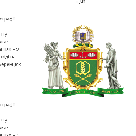
« Jun
графії –
ті у
ових
ннях – 9;
віді на
ференціях
графії –
ті у
ових
ннях – 3;