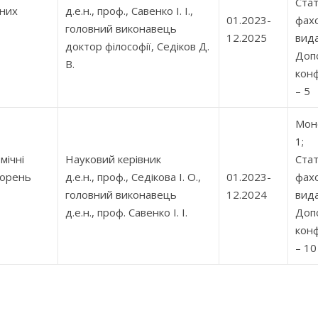
Стат
йних
д.е.н., проф., Савенко І. І.,
01.2023-
фах
головний виконавець
12.2025
вида
доктор філософії, Седіков Д.
Допо
В.
кон
– 5
Моно
1;
мічні
Науковий керівник
Стат
ворень
д.е.н., проф., Седікова І. О.,
01.2023-
фах
головний виконавець
12.2024
вида
д.е.н., проф. Савенко І. І.
Допо
кон
– 10