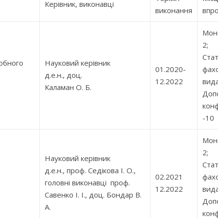
Керівник, виконавці
виконання
впр
Моно
2;
Стат
робного
Науковий керівник
01.2020-
фах
д.е.н., доц.
12.2022
вида
Каламан О. Б.
Допо
кон
-10
Моно
2;
Науковий керівник
Стат
д.е.н., проф. Седікова І. О.,
02.2021
фах
головні виконавці проф.
12.2022
вида
Савенко І. І., доц. Бондар В.
Допо
А.
кон