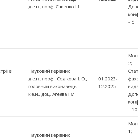
д.е.н., проф. Савенко І.І.
Допо
кон
– 5
Моно
2;
трії в
Науковий керівник
Стат
д.е.н., проф., Седікова І. О.,
01.2023-
фах
головний виконавець
12.2025
вида
к.е.н., доц. Агеєва І.М.
Допо
кон
– 10
Моно
1;
Науковий керівник