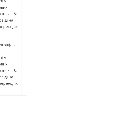
ті у
ових
ннях – 5;
віді на
ференціях
графії –
ті у
ових
ннях – 8;
віді на
ференціях