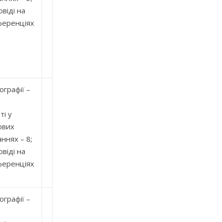
віді на
ференціях
графії –
ті у
ових
ннях – 8;
віді на
ференціях
графії –