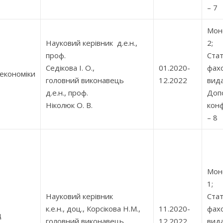
– 7
Моно
Науковий керівник д.е.н.,
2;
проф.
Стат
Седікова І. О.,
01.2020-
фах
 економіки
головний виконавець
12.2022
вида
д.е.н., проф.
Допо
Ніколюк О. В.
кон
– 8
Моно
1;
Науковий керівник
Стат
к.е.н., доц., Корсікова Н.М.,
11.2020-
фах
д
головний виконавець
12.2022
вида