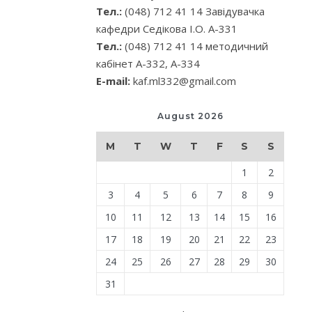
Тел.:
(048) 712 41 14 Завідувачка
кафедри Седікова І.О. А-331
Тел.:
(048) 712 41 14 методичний
кабінет А-332, А-334
E-mail:
kaf.ml332@gmail.com
August 2026
M
T
W
T
F
S
S
1
2
3
4
5
6
7
8
9
10
11
12
13
14
15
16
17
18
19
20
21
22
23
24
25
26
27
28
29
30
31