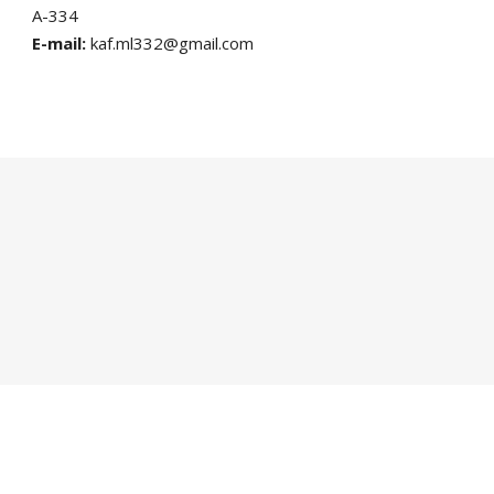
А-334
E-mail:
kaf.ml332@gmail.com