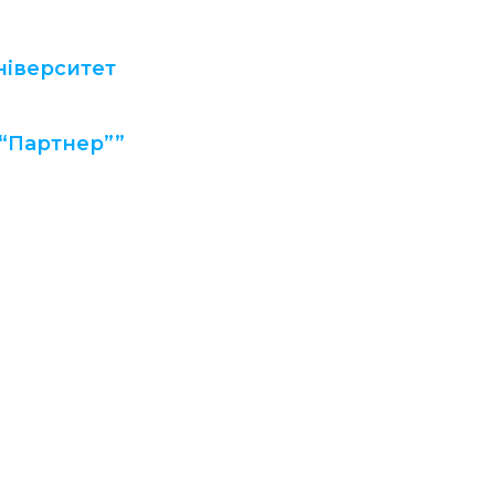
ніверситет
 “Партнер””