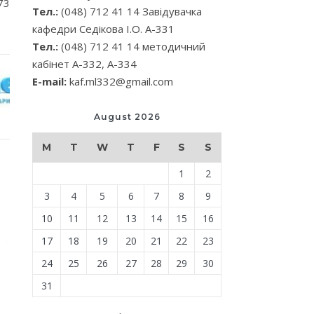
73
Тел.:
(048) 712 41 14 Завідувачка
кафедри Седікова І.О. А-331
Тел.:
(048) 712 41 14 методичний
кабінет А-332, А-334
E-mail:
kaf.ml332@gmail.com
August 2026
M
T
W
T
F
S
S
1
2
3
4
5
6
7
8
9
10
11
12
13
14
15
16
17
18
19
20
21
22
23
24
25
26
27
28
29
30
31