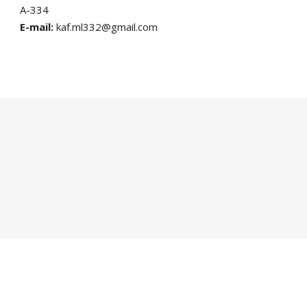
А-334
E-mail:
kaf.ml332@gmail.com