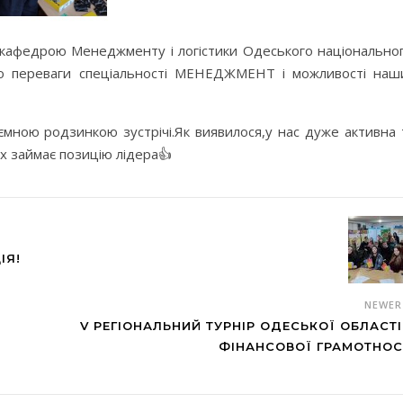
 з кафедрою Менеджменту і логістики Одеського національно
про переваги спеціальності МЕНЕДЖМЕНТ і можливості наш
мною родзинкою зустрічі.Як виявилося,у нас дуже активна 
х займає позицію лідера👍
ІЯ!
NEWE
V РЕГІОНАЛЬНИЙ ТУРНІР ОДЕСЬКОЇ ОБЛАСТІ
ФІНАНСОВОЇ ГРАМОТНОС