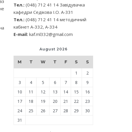
аз
Тел.:
(048) 712 41 14 Завідувачка
не
кафедри Седікова І.О. А-331
Тел.:
(048) 712 41 14 методичний
кабінет А-332, А-334
на
E-mail:
kaf.ml332@gmail.com
August 2026
M
T
W
T
F
S
S
1
2
3
4
5
6
7
8
9
10
11
12
13
14
15
16
17
18
19
20
21
22
23
24
25
26
27
28
29
30
31