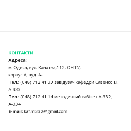
КОНТАКТИ
Адреса:
м. Одеса, вул. Канатна,112, ОНТУ,
корпус А, ауд. А-
Тел.:
(048) 712 41 33 завідувач кафедри Савенко І.І.
А-333
Тел.:
(048) 712 41 14 методичний кабінет А-332,
А-334
E-mail:
kaf.ml332@gmail.com