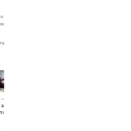
го
их
та
R
 З
ТІ