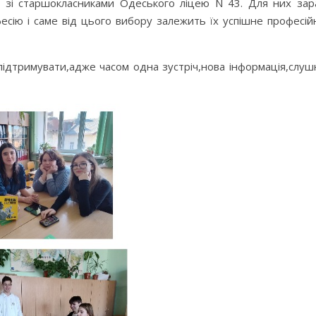
ась зі старшокласниками Одеського ліцею N 43. Для них зар
есію і саме від цього вибору залежить їх успішне професій
ідтримувати,адже часом одна зустріч,нова інформація,слуш