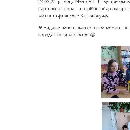
24.02.25 р. доц. Мунтян І. В. зустрічал
вирішальна пора – потрібно обирати проф
життя та фінансове благополуччя.
❤️Надзвичайно важливо в цей момент їх п
порада стає доленосною🤗