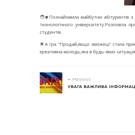
🧑‍🎓Познайомила майбутніх абітурієнтів
технологічного університету.Розповіла 
студентів.
🌟А гра “Продай,якщо зможеш” стала приє
креативна молодь,яка в будь-яких ситуація
PREVIOUS
УВАГА ВАЖЛИВА ІНФОРМАЦ