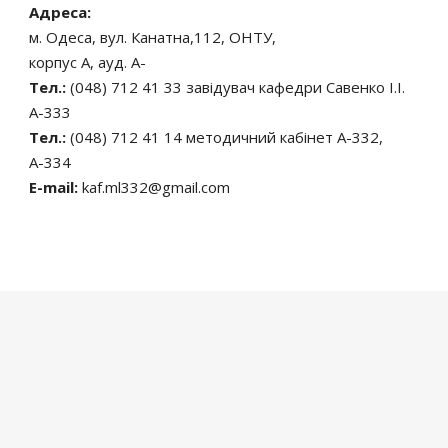
Адреса:
м. Одеса, вул. Канатна,112, ОНТУ,
корпус А, ауд. А-
Тел.:
(048) 712 41 33 завідувач кафедри Савенко І.І.
А-333
Тел.:
(048) 712 41 14 методичний кабінет А-332,
А-334
E-mail:
kaf.ml332@gmail.com