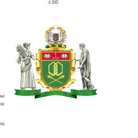
« Jun
ми
ож
ля