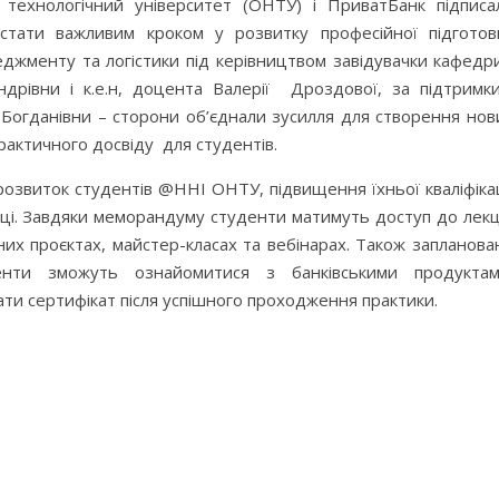
 технологічний університет (ОНТУ) і ПриватБанк підписа
стати важливим кроком у розвитку професійної підготов
неджменту та логістики під керівництвом завідувачки кафед
ндрівни і к.е.н, доцента Валерії Дроздової, за підтримки
Богданівни – сторони об’єднали зусилля для створення нов
актичного досвіду для студентів.
розвиток студентів @ННІ ОНТУ, підвищення їхньої кваліфікац
аці. Завдяки меморандуму студенти матимуть доступ до лекц
чних проєктах, майстер-класах та вебінарах. Також запланова
денти зможуть ознайомитися з банківськими продуктам
ати сертифікат після успішного проходження практики.