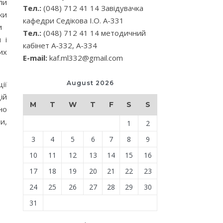
ли
Тел.:
(048) 712 41 14 Завідувачка
ки
кафедри Седікова І.О. А-331
ри
Тел.:
(048) 712 41 14 методичний
 і
кабінет А-332, А-334
их
E-mail:
kaf.ml332@gmail.com
ії
August 2026
ій
M
T
W
T
F
S
S
но
и,
1
2
3
4
5
6
7
8
9
10
11
12
13
14
15
16
17
18
19
20
21
22
23
24
25
26
27
28
29
30
31