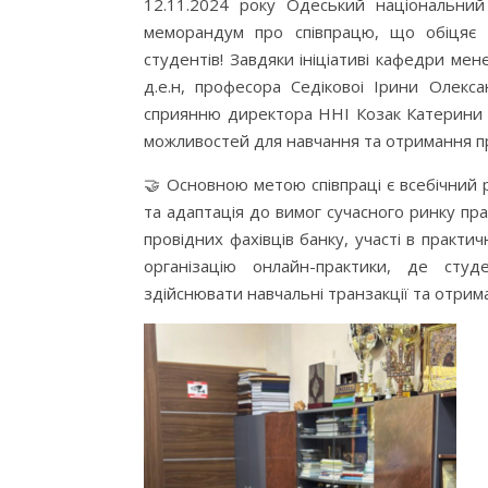
12.11.2024 року Одеський національний
меморандум про співпрацю, що обіцяє 
студентів! Завдяки ініціативі кафедри ме
д.е.н, професора Седіковоі Ірини Олекса
сприянню директора ННІ Козак Катерини 
можливостей для навчання та отримання пр
🤝 Основною метою співпраці є всебічний 
та адаптація до вимог сучасного ринку пр
провідних фахівців банку, участі в практи
організацію онлайн-практики, де сту
здійснювати навчальні транзакції та отрим